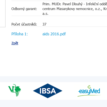
Prim. MUDr. Pavel Dlouhý - Infekční oddě
Odborný garant:
centrum Masarykovy nemocnice, o.z., Kra
a.s.
Počet účastníků:
37
Příloha 1:
aids 2016.pdf
Zpět