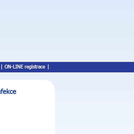
|
ON-LINE registrace
|
nfekce